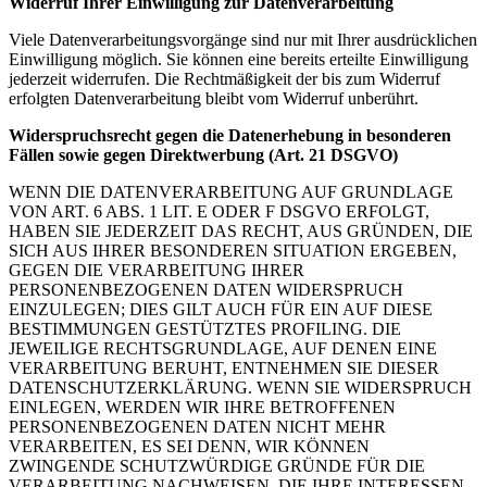
Widerruf Ihrer Einwilligung zur Datenverarbeitung
Viele Datenverarbeitungsvorgänge sind nur mit Ihrer ausdrücklichen
Einwilligung möglich. Sie können eine bereits erteilte Einwilligung
jederzeit widerrufen. Die Rechtmäßigkeit der bis zum Widerruf
erfolgten Datenverarbeitung bleibt vom Widerruf unberührt.
Widerspruchsrecht gegen die Datenerhebung in besonderen
Fällen sowie gegen Direktwerbung (Art. 21 DSGVO)
WENN DIE DATENVERARBEITUNG AUF GRUNDLAGE
VON ART. 6 ABS. 1 LIT. E ODER F DSGVO ERFOLGT,
HABEN SIE JEDERZEIT DAS RECHT, AUS GRÜNDEN, DIE
SICH AUS IHRER BESONDEREN SITUATION ERGEBEN,
GEGEN DIE VERARBEITUNG IHRER
PERSONENBEZOGENEN DATEN WIDERSPRUCH
EINZULEGEN; DIES GILT AUCH FÜR EIN AUF DIESE
BESTIMMUNGEN GESTÜTZTES PROFILING. DIE
JEWEILIGE RECHTSGRUNDLAGE, AUF DENEN EINE
VERARBEITUNG BERUHT, ENTNEHMEN SIE DIESER
DATENSCHUTZERKLÄRUNG. WENN SIE WIDERSPRUCH
EINLEGEN, WERDEN WIR IHRE BETROFFENEN
PERSONENBEZOGENEN DATEN NICHT MEHR
VERARBEITEN, ES SEI DENN, WIR KÖNNEN
ZWINGENDE SCHUTZWÜRDIGE GRÜNDE FÜR DIE
VERARBEITUNG NACHWEISEN, DIE IHRE INTERESSEN,