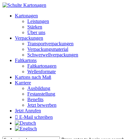
Skip
to
Menu
Kartonagen
main
Leistungen
content
Stärken
Über uns
Verpackungen
Transportverpackungen
Verpackungsmaterial
Schwerwellverpackungen
Faltkartons
Faltkartonagen
Wellenformate
Kartons nach Maß
Karriere
Ausbildung
Festanstellung
Benefits
Jetzt bewerben
Jetzt Anrufen
E-Mail schreiben