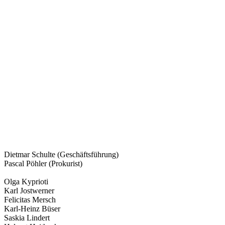
Produkten die Qualität, Nachhaltigkeit und Liefertreue stets zu
gewährleisten, arbeiten unsere Teammitglieder Hand in Hand für
den gemeinsamen Erfolg und somit für die Zufriedenheit unserer
Kunden.
Unser Geheimrezept ist dabei ganz einfach: wir legen einen großen
Wert auf gegenseitigen Respekt und Rücksicht untereinander.
Flache Hierarchien, kurze Kommunikationswege und der
regelmäßige Austausch miteinander, macht aus uns ein starkes
Team. Erfahren Sie mehr und werden Sie Teil der Josef Schulte
GmbH!
Dietmar Schulte (Geschäftsführung)
Pascal Pöhler (Prokurist)
Olga Kyprioti
Karl Jostwerner
Felicitas Mersch
Karl-Heinz Büser
Saskia Lindert