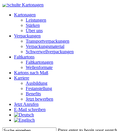
Skip
to
Menu
Kartonagen
main
Leistungen
content
Stärken
Über uns
Verpackungen
Transportverpackungen
Verpackungsmaterial
Schwerwellverpackungen
Faltkartons
Faltkartonagen
Wellenformate
Kartons nach Maß
Karriere
Ausbildung
Festanstellung
Benefits
Jetzt bewerben
Jetzt Anrufen
E-Mail schreiben
Press enter to begin your search