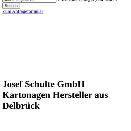
Suchen
Close
Zum Anfrageformular
Suchen
Josef Schulte GmbH
Kartonagen Hersteller aus
Delbrück
Wir von der Josef Schulte GmbH sind ein Kartonagen Hersteller mit
mehr als 50 Jahren Berufserfahrung in der Herstellung von