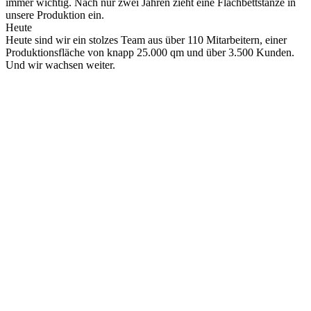
immer wichtig. Nach nur zwei Jahren zieht eine Flachbettstanze in
unsere Produktion ein.
Heute
Heute sind wir ein stolzes Team aus über 110 Mitarbeitern, einer
Produktionsfläche von knapp 25.000 qm und über 3.500 Kunden.
Und wir wachsen weiter.
Das Team bei Schulte Kartonagen
Zusammen stark für den gemeinsamen
Erfolg
Als langjähriges Familienunternehmen mit über 50 Jahren Erfahrung
in der Kartonagen Herstellung bieten wir unseren Kunden auch
individuelle Lösungen auf Kundenwunsch. Um bei unseren